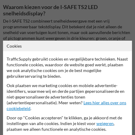
Waarom kiezen voor de I-SAFE TS2 LED
snelheidsdisplay?
De I-SAFE TS2 combineert snelheidweergave met een vrij
programmeerbaar tekstdisplay.
Dit betekent dat je niet alleen de
snelheid van voertuigen kunt tonen, maar ook aanvullende berichten
of pictogrammen kunt weergeven in drie kleuren: groen, oranje of
rood.
De parameters hiervoor zijn eenvoudig in te stellen met de
Cookies
bijgeleverde software.
TrafficSupply gebruikt cookies en vergelijkbare technieken. Naast
Belangrijkste kenmerken
functionele cookies, waardoor de website goed werkt, plaatsen
Driekleurige LED-weergave
:
Toont snelheden en berichten in
we ook analytische cookies om je de best mogelijke
groen, oranje of rood, afhankelijk van de ingestelde parameters.
gebruikerservaring te bieden.
Vrij programmeerbaar tekstdisplay
:
Voeg aangepaste teksten of
pictogrammen toe om specifieke boodschappen over te brengen.
Ook plaatsen we marketing cookies en mobiele advertentie-
Ingebouwde Doppler-radar
:
Zorgt voor nauwkeurige
identifiers, waarmee wij en derde partijen gepersonaliseerde en
snelheidsmetingen.
niet-gepersonaliseerde advertenties tonen
Meerdere voedingsopties
:
Kies uit 230V aansluiting, accu's,
(advertentiepersonalisatie). Meer weten?
Lees hier alles over ons
openbare verlichting of zonnepaneel.
cookiebeleid
.
Datacollectie
:
Verzamel en analyseer snelheidsgegevens voor
Door op "Cookies accepteren" te klikken, ga je akkoord met de
verkeersstudies of rapportages.
instellingen van alle cookies. Indien je kiest voor
weigeren
,
Gebruiksvriendelijke software
:
Eenvoudig instellen en beheren
plaatsen we alleen functionele en analytische cookies.
van de display-instellingen en data.