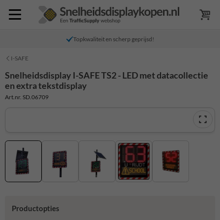
Topkwaliteit en scherp geprijsd!
I-SAFE
Snelheidsdisplay I-SAFE TS2 - LED met datacollectie
en extra tekstdisplay
Art.nr. SD.06709
Productopties