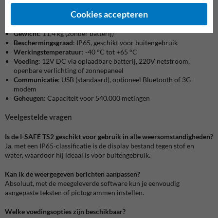
Technische specificaties
Cookies accepteren
Afmetingen behuizing
:
775 x 665 x 140 mm (H x B x D)
Gewicht
:
11,4 kg (zonder batterij)
Beschermingsgraad
:
IP65, geschikt voor buitengebruik
Werkingstemperatuur
:
-40 °C tot +65 °C
Voeding
:
12V DC via oplaadbare batterij, 220V netstroom,
openbare verlichting of zonnepaneel
Communicatie
:
USB (standaard), optioneel Bluetooth of 3G-
modem
Geheugen
:
Capaciteit voor 540.000 metingen
Veelgestelde vragen
Is de I-SAFE TS2 geschikt voor gebruik in alle weersomstandigheden?
Ja, met een IP65-classificatie is de display bestand tegen stof en
water, waardoor hij ideaal is voor buitengebruik.
Kan ik de weergegeven berichten aanpassen?
Absoluut, met de meegeleverde software kun je eenvoudig
aangepaste teksten of pictogrammen instellen.
Welke voedingsopties zijn beschikbaar?