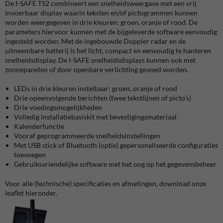
De I-SAFE TS2 combineert een snelheidsweergave met een vrij
invoerbaar display waarin teksten en/of pictogrammen kunnen
worden weergegeven in drie kleuren: groen, oranje of rood. De
parameters hiervoor kunnen met de bijgeleverde software eenvoudig
ingesteld worden. Met de ingebouwde Doppler radar en de
uitneembare batterij is het licht, compact en eenvoudig te hanteren
snelheidsdisplay. De I-SAFE snelheidsdisplays kunnen ook met
zonnepanelen of door openbare verlichting gevoed worden.
LEDs in drie kleuren instelbaar: groen, oranje of rood
Drie opeenvolgende berichten (twee tekstlijnen of picto’s)
Drie voedingsmogelijkheden
Volledig installatiebasiskit met bevestigingsmateriaal
Kalenderfunctie
Vooraf geprogrammeerde snelheidsinstellingen
Met USB stick of Bluetooth (optie) gepersonaliseerde configuraties
toevoegen
Gebruiksvriendelijke software met het oog op het gegevensbeheer
Voor alle (technische) specificaties en afmetingen, download onze
leaflet hieronder.