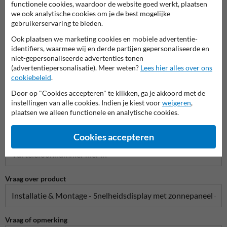
functionele cookies, waardoor de website goed werkt, plaatsen
we ook analytische cookies om je de best mogelijke
Naam*
gebruikerservaring te bieden.
Ook plaatsen we marketing cookies en mobiele advertentie-
identifiers, waarmee wij en derde partijen gepersonaliseerde en
Bedrijfsnaam
niet-gepersonaliseerde advertenties tonen
(advertentiepersonalisatie). Meer weten?
Lees hier alles over ons
cookiebeleid
.
Door op "Cookies accepteren" te klikken, ga je akkoord met de
E-mailadres*
instellingen van alle cookies. Indien je kiest voor
weigeren
,
plaatsen we alleen functionele en analytische cookies.
Cookies accepteren
Telefoonnummer
Vraag over product
Vraag of opmerking