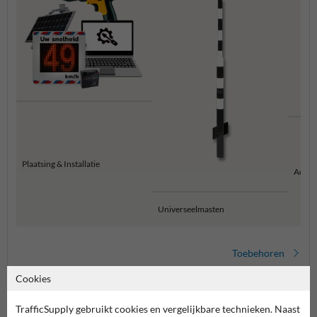
Plaatsing & Installatie
Acces
Universeelmasten
Toebehoren
Cookies
TrafficSupply gebruikt cookies en vergelijkbare technieken. Naast
Stel je vraag aan SnelheidsdisplayKopen.nl