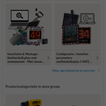
tekstdisplay
mast of paal
Installatie & Montage -
Configuratie / instellen
Snelheidsdisplay met
parameters
zonnepaneel - Met nieuwe
snelheidsdisplay I-SAFE
mast of paal
1/2
Meer gerelateerde producten
Productcategorieën in deze groep