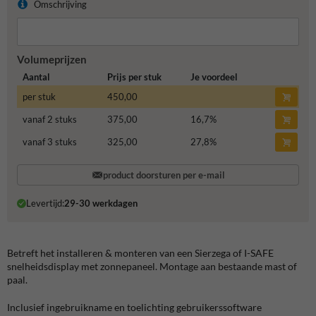
Omschrijving
Volumeprijzen
Aantal
Prijs per stuk
Je voordeel
per stuk
450,00
vanaf 2 stuks
375,00
16,7
%
vanaf 3 stuks
325,00
27,8
%
product doorsturen per e-mail
Levertijd:
29-30 werkdagen
Betreft het installeren & monteren van een Sierzega of I-SAFE
snelheidsdisplay met zonnepaneel. Montage aan bestaande mast of
paal.
Inclusief ingebruikname en toelichting gebruikerssoftware