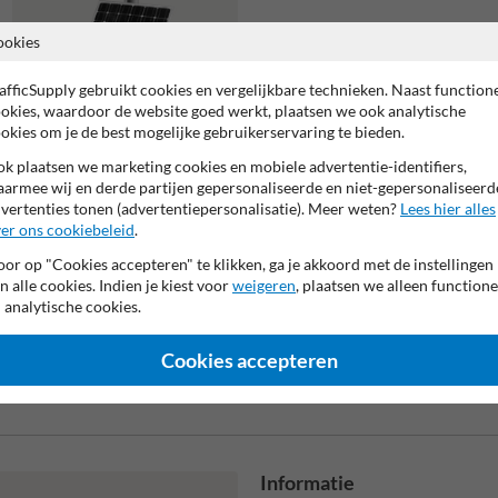
ookies
afficSupply gebruikt cookies en vergelijkbare technieken. Naast function
okies, waardoor de website goed werkt, plaatsen we ook analytische
okies om je de best mogelijke gebruikerservaring te bieden.
k plaatsen we marketing cookies en mobiele advertentie-identifiers,
armee wij en derde partijen gepersonaliseerde en niet-gepersonaliseerd
vertenties tonen (advertentiepersonalisatie). Meer weten?
Lees hier alles
Solar kit (t.b.v. I-safe TS1 en
er ons cookiebeleid
.
TS2)
or op "Cookies accepteren" te klikken, ga je akkoord met de instellingen
n alle cookies. Indien je kiest voor
weigeren
, plaatsen we alleen functione
 analytische cookies.
Cookies accepteren
Beta
is m
Informatie