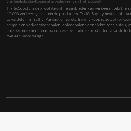
SnelheidsdisplayKopen.nl is onderdeel van TrafficSupply
TrafficSupply is dé grootste online aanbieder van verkeers-, tekst- 
10.000 verkeersgerelateerde producten. TrafficSupply bestaat uit 
te verdelen in Traffic, Parking en Safety. Bij ons koop je zowel verk
beugels en verkeersbordpalen, oplaadpalen voor elektrische auto’s
parkeerterreinen maar ook diverse veiligheidsproducten voor de ind
met een mooi design.