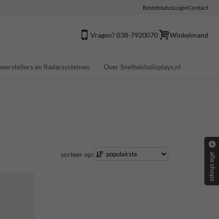
Bestelstatus
Login
Contact
Vragen? 038-7920070
Winkelmand
eerstellers en Radarsystemen
Over Snelheidsdisplays.nl
sorteer op:
alle shops