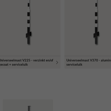
Universeelmast V225 - verzinkt en/of
Universeelmast V370 - alumi
gecoat + serviceluik
serviceluik