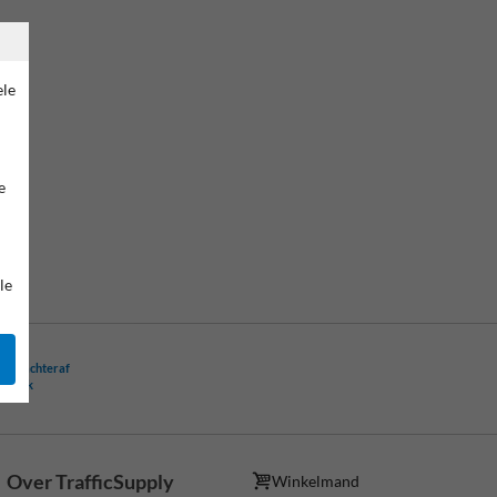
ele
e
le
ling achteraf
ogelijk
Over TrafficSupply
Winkelmand