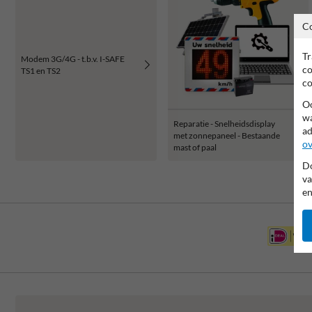
C
Tr
Modem 3G/4G - t.b.v. I-SAFE
co
TS1 en TS2
co
Oo
wa
Reparatie - Snelheidsdisplay
ad
met zonnepaneel - Bestaande
ov
mast of paal
Do
va
en