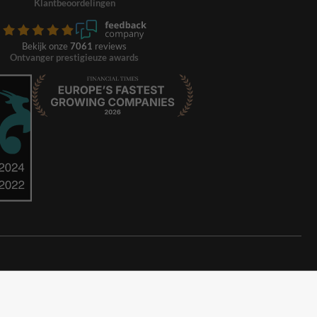
Klantbeoordelingen
Bekijk onze
7061
reviews
Ontvanger prestigieuze awards