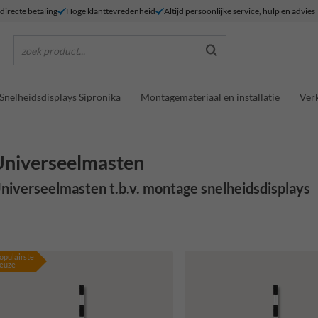
 directe betaling
Hoge klanttevredenheid
Altijd persoonlijke service, hulp en advies
zoek product...
Snelheidsdisplays Sipronika
Montagemateriaal en installatie
Verk
niverseelmasten
niverseelmasten t.b.v. montage snelheidsdisplays
opulairste
euze