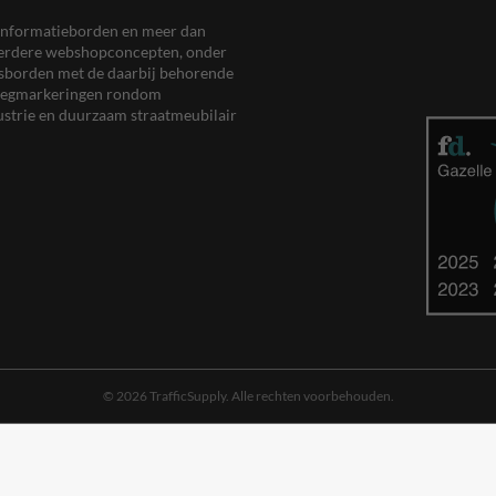
en informatieborden en meer dan
meerdere webshopconcepten, onder
eersborden met de daarbij behorende
, wegmarkeringen rondom
ustrie en duurzaam straatmeubilair
© 2026 TrafficSupply. Alle rechten voorbehouden.