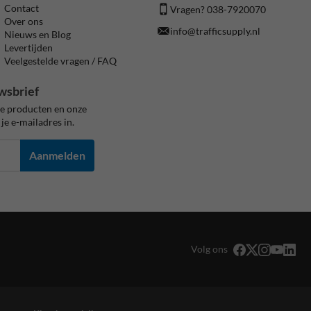
Contact
Vragen? 038-7920070
Over ons
info@trafficsupply.nl
Nieuws en Blog
Levertijden
Veelgestelde vragen / FAQ
wsbrief
ze producten en onze
je e-mailadres in.
Aanmelden
Volg ons