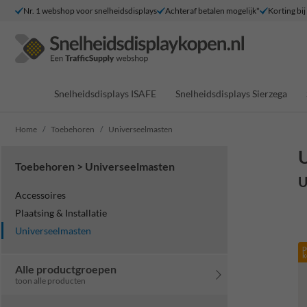
Nr. 1 webshop voor snelheidsdisplays
Achteraf betalen mogelijk*
Korting bij
Snelheidsdisplays ISAFE
Snelheidsdisplays Sierzega
Home
Toebehoren
Universeelmasten
U
Toebehoren > Universeelmasten
U
Accessoires
Plaatsing & Installatie
Universeelmasten
p
k
Alle productgroepen
toon alle producten