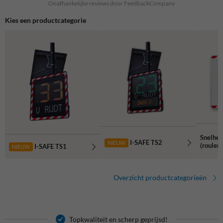
Onafhankelijke reviews door FeedbackCompany
Kies een productcategorie
Snelhei
I-SAFE TS2
NIEUW
(rouler
I-SAFE TS1
NIEUW
Overzicht productcategorieën
Topkwaliteit en scherp geprijsd!