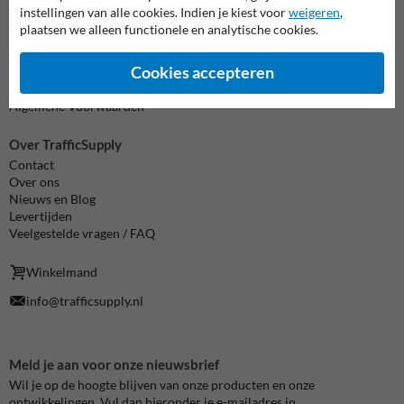
instellingen van alle cookies. Indien je kiest voor
weigeren
,
Informatie
plaatsen we alleen functionele en analytische cookies.
Product(en) retourneren
Cookie / Privacy
Cookies accepteren
Disclaimer
Sitemap
Algemene Voorwaarden
Over TrafficSupply
Contact
Over ons
Nieuws en Blog
Levertijden
Veelgestelde vragen / FAQ
Winkelmand
info@trafficsupply.nl
Meld je aan voor onze nieuwsbrief
Wil je op de hoogte blijven van onze producten en onze
ontwikkelingen. Vul dan hieronder je e-mailadres in.