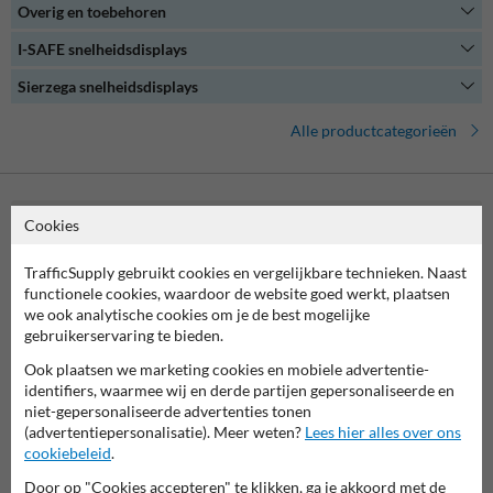
Overig en toebehoren
Onze snelheidsdisplays zijn gemakkelijk te bedienen en bieden een
uitgebreide set aan configuratie- en analysemogelijkheden. Of je nu
I-SAFE snelheidsdisplays
een verkeerskundige bent of gewoon geïnteresseerd bent in het
verkeersmanagement op jouw (bedrijven)terrein, een
Sierzega snelheidsdisplays
snelheidsdisplay biedt de oplossing.
Alle productcategorieën
Cookies
Neem contact met ons op
Wij zijn op werkdagen (van 8.00 tot 17.00) te bereiken op 038-
TrafficSupply gebruikt cookies en vergelijkbare technieken. Naast
7920070.
functionele cookies, waardoor de website goed werkt, plaatsen
Vragen? Stuur een e-mail naar
info@trafficsupply.nl
of vul het
we ook analytische cookies om je de best mogelijke
formulier in en we reageren zo spoedig mogelijk.
gebruikerservaring te bieden.
info@trafficsupply.nl
Ook plaatsen we marketing cookies en mobiele advertentie-
identifiers, waarmee wij en derde partijen gepersonaliseerde en
niet-gepersonaliseerde advertenties tonen
(advertentiepersonalisatie). Meer weten?
Lees hier alles over ons
Alle contactgegevens
cookiebeleid
.
Door op "Cookies accepteren" te klikken, ga je akkoord met de