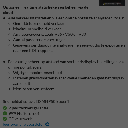
Optioneel: realtime statistieken en beheer via de
cloud
Alle verkeersstatistieken via een online portal te analyseren, zoals:
Gemiddelde snelheid verkeer
Maximum snelheid verkeer
Analysegegevens, zoals V85 / V50 en V30
Aantal passerende voertuigen
Gegevens per dag/uur te analyseren en eenvoudig te exporteren
naar een PDF rapport.
Eenvoudig beheer op afstand van snelheidsdisplay instellingen via
online portal, zoals:
Wijzigen maximumsnelheid
Instellen grenswaarden (vanaf welke snelheden gaat het display
aan en uit)
Monitoren van systeem
Snelheidsdisplay LED MHP50 kopen?
2 jaar fabrieksgarantie
99% Hufterproof
CE keurmerk
lees over alle voordelen