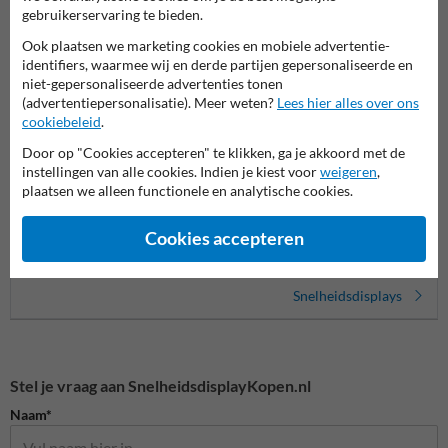
gebruikerservaring te bieden.
Ook plaatsen we marketing cookies en mobiele advertentie-
identifiers, waarmee wij en derde partijen gepersonaliseerde en
niet-gepersonaliseerde advertenties tonen
(advertentiepersonalisatie). Meer weten?
Lees hier alles over ons
cookiebeleid
.
Door op "Cookies accepteren" te klikken, ga je akkoord met de
instellingen van alle cookies. Indien je kiest voor
weigeren
,
plaatsen we alleen functionele en analytische cookies.
Sierzega
Sipronika
Snelhe
Cookies accepteren
Snelheidsdisplays
Stel je vraag aan SnelheidsdisplayKopen.nl
Naam*