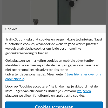
Cookies
TrafficSupply gebruikt cookies en vergelijkbare technieken. Naast
functionele cookies, waardoor de website goed werkt, plaatsen
we ook analytische cookies om je de best mogelijke
gebruikerservaring te bieden.
Ook plaatsen we marketing cookies en mobiele advertentie-
Radarsystemen
identifiers, waarmee wij en derde partijen gepersonaliseerde en
3 producten
niet-gepersonaliseerde advertenties tonen
(advertentiepersonalisatie). Meer weten?
Lees hier alles over ons
cookiebeleid
.
Door op "Cookies accepteren" te klikken, ga je akkoord met de
Snelheidsdisplays
instellingen van alle cookies. Indien je kiest voor
weigeren
,
plaatsen we alleen functionele en analytische cookies.
Snelheidsdisplays kopen of smiley borden in huisstijl op maat
laten maken doe je bij SnelheidsdisplayKopen.nl
Cookies accepteren