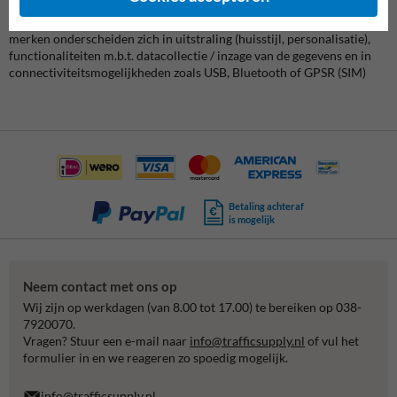
SnelheidsdisplayKopen.nl heeft een
unieke selectie
snelheidsdisplays,
zodat er altijd eentje aansluit op jouw wensen. Onze verschillende
merken onderscheiden zich in uitstraling (huisstijl, personalisatie),
functionaliteiten m.b.t. datacollectie / inzage van de gegevens en in
connectiviteitsmogelijkheden zoals USB, Bluetooth of GPSR (SIM)
Betaling achteraf
is mogelijk
Neem contact met ons op
Wij zijn op werkdagen (van 8.00 tot 17.00) te bereiken op 038-
7920070.
Vragen? Stuur een e-mail naar
info@trafficsupply.nl
of vul het
formulier in en we reageren zo spoedig mogelijk.
info@trafficsupply.nl