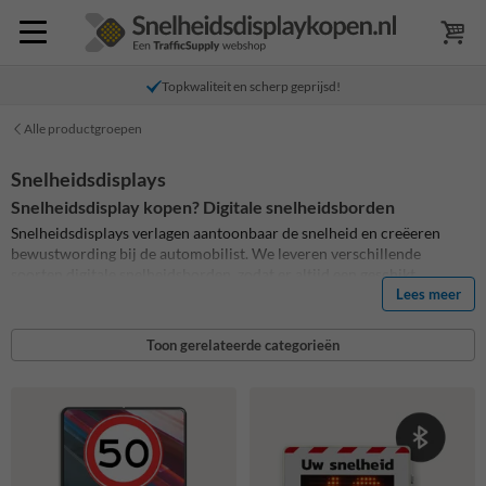
Topkwaliteit en scherp geprijsd!
Alle productgroepen
Snelheidsdisplays
Snelheidsdisplay kopen? Digitale snelheidsborden
Snelheidsdisplays verlagen aantoonbaar de snelheid en creëeren
bewustwording bij de automobilist. We leveren verschillende
soorten digitale snelheidsborden, zodat er altijd een geschikt
snelheidsdisplay tussen zit. Belangrijke verschillen zijn personalisatie
Lees meer
(huisstijl), datacollectie en connectiviteit.
Toon gerelateerde categorieën