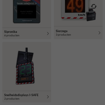
Sierzega
Sipronika
3 producten
6 producten
Snelheidsdisplays I-SAFE
2 producten