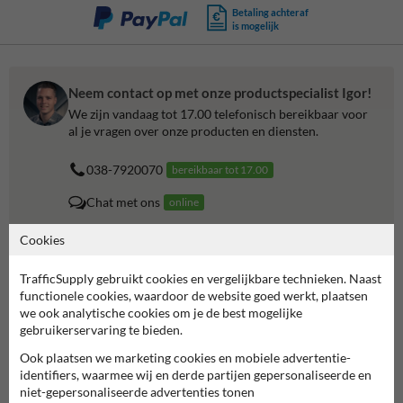
Betaling achteraf
is mogelijk
Neem contact op met onze productspecialist Igor!
We zijn vandaag tot 17.00 telefonisch bereikbaar voor
al je vragen over onze producten en diensten.
038-7920070
bereikbaar tot 17.00
Chat met ons
online
info@trafficsupply.nl
Cookies
TrafficSupply gebruikt cookies en vergelijkbare technieken. Naast
Alle contactgegevens
functionele cookies, waardoor de website goed werkt, plaatsen
we ook analytische cookies om je de best mogelijke
gebruikerservaring te bieden.
Informatie
Ook plaatsen we marketing cookies en mobiele advertentie-
Product(en) retourneren
identifiers, waarmee wij en derde partijen gepersonaliseerde en
Cookie / Privacy
niet-gepersonaliseerde advertenties tonen