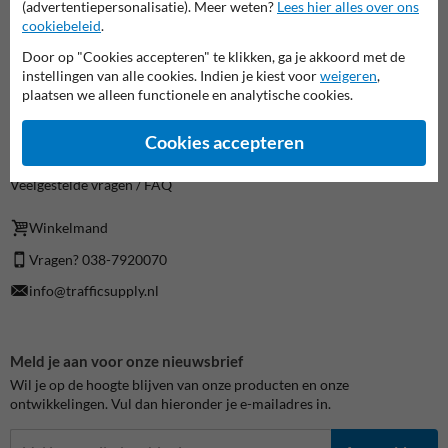
Disclaimer
(advertentiepersonalisatie). Meer weten?
Lees hier alles over ons
Sitemap
cookiebeleid
.
Algemene Voorwaarden
Door op "Cookies accepteren" te klikken, ga je akkoord met de
instellingen van alle cookies. Indien je kiest voor
weigeren
,
Over TrafficSupply
plaatsen we alleen functionele en analytische cookies.
Contact
Over ons
Cookies accepteren
Nieuws en Blog
Levertijden
Veelgestelde vragen / FAQ
Winkelmand
Vragen? 038-7920070
info@trafficsupply.nl
Meld je aan voor onze nieuwsbrief
Wil je op de hoogte blijven van onze producten en onze
ontwikkelingen. Vul dan hieronder je e-mailadres in.