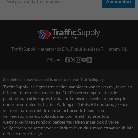
Aanmelden
TrafficSupply Netherlands B.V.,
Populierenlaan 7
,
Hattem, NL
Volg ons
SnelheidsdisplayKopen.nl is onderdeel van TrafficSupply
TrafficSupply is dé grootste online aanbieder van verkeers-, tekst- en
informatieborden en meer dan 10.000 verkeersgerelateerde
producten. TrafficSupply bestaat uit meerdere webshopconcepten,
onder te verdelen in Traffic, Parking en Safety. Bij ons koop je zowel
verkeersborden met de daarbij behorende beugels en
verkeersbordpalen, oplaadpalen voor elektrische auto’s,
wegmarkeringen rondom parkeerterreinen maar ook diverse
veiligheidsproducten voor de industrie en duurzaam straatmeubilair
met een mooi design.