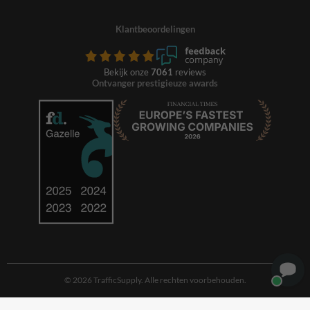
Klantbeoordelingen
Bekijk onze
7061
reviews
Ontvanger prestigieuze awards
© 2026 TrafficSupply. Alle rechten voorbehouden.