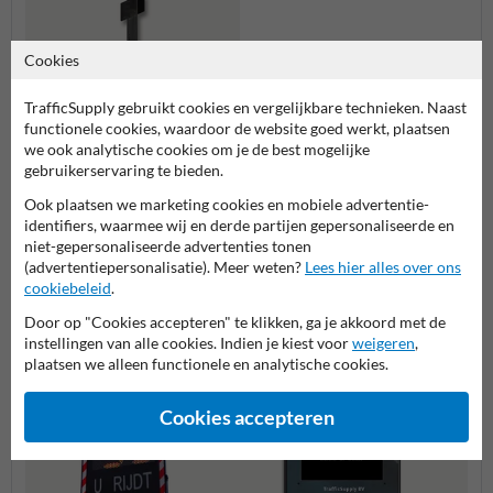
Cookies
TrafficSupply gebruikt cookies en vergelijkbare technieken. Naast
Universeelmast V225 -
functionele cookies, waardoor de website goed werkt, plaatsen
verzinkt en/of gecoat +
we ook analytische cookies om je de best mogelijke
serviceluik
gebruikerservaring te bieden.
Meer gerelateerde producten
Ook plaatsen we marketing cookies en mobiele advertentie-
identifiers, waarmee wij en derde partijen gepersonaliseerde en
niet-gepersonaliseerde advertenties tonen
(advertentiepersonalisatie). Meer weten?
Lees hier alles over ons
Productcategorieën in deze groep
cookiebeleid
.
Door op "Cookies accepteren" te klikken, ga je akkoord met de
instellingen van alle cookies. Indien je kiest voor
weigeren
,
plaatsen we alleen functionele en analytische cookies.
Cookies accepteren