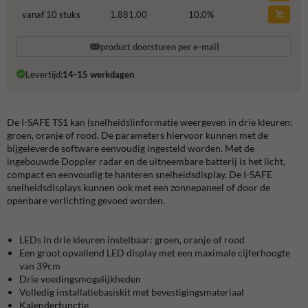
vanaf 10 stuks
1.881,00
10,0
%
product doorsturen per e-mail
Levertijd:
14-15 werkdagen
De I-SAFE TS1 kan (snelheids)informatie weergeven in drie kleuren:
groen, oranje of rood. De parameters hiervoor kunnen met de
bijgeleverde software eenvoudig ingesteld worden. Met de
ingebouwde Doppler radar en de uitneembare batterij is het licht,
compact en eenvoudig te hanteren snelheidsdisplay. De I-SAFE
snelheidsdisplays kunnen ook met een zonnepaneel of door de
openbare verlichting gevoed worden.
LEDs in drie kleuren instelbaar: groen, oranje of rood
Een groot opvallend LED display met een maximale cijferhoogte
van 39cm
Drie voedingsmogelijkheden
Volledig installatiebasiskit met bevestigingsmateriaal
Kalenderfunctie