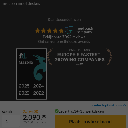
met een mooi design.
Klantbeoordelingen
Bekijk onze
7062
reviews
Ontvanger prestigieuze awards
productopties tonen
Levertijd:
14-15 werkdagen
2.195,00
Aantal:
2.090,
00
2.528,90
incl. btw
© 2026 TrafficSupply. Alle rechten voorbehouden.