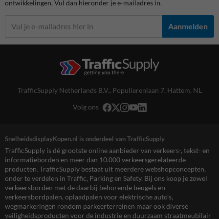
ontwikkelingen. Vul dan hieronder je e-mailadres in.
Aanmelden
TrafficSupply Netherlands B.V.,
Populierenlaan 7
,
Hattem, NL
Volg ons
SnelheidsdisplayKopen.nl is onderdeel van TrafficSupply
TrafficSupply is dé grootste online aanbieder van verkeers-, tekst- en
informatieborden en meer dan 10.000 verkeersgerelateerde
producten. TrafficSupply bestaat uit meerdere webshopconcepten,
onder te verdelen in Traffic, Parking en Safety. Bij ons koop je zowel
verkeersborden met de daarbij behorende beugels en
verkeersbordpalen, oplaadpalen voor elektrische auto’s,
wegmarkeringen rondom parkeerterreinen maar ook diverse
veiligheidsproducten voor de industrie en duurzaam straatmeubilair