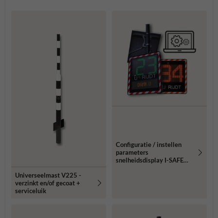
Configuratie / instellen
parameters
snelheidsdisplay I-SAFE
1/2
Universeelmast V225 -
verzinkt en/of gecoat +
serviceluik