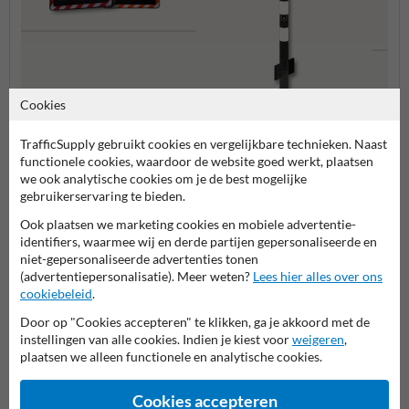
Cookies
Plaatsing & Installatie
Acces
TrafficSupply gebruikt cookies en vergelijkbare technieken. Naast
functionele cookies, waardoor de website goed werkt, plaatsen
Universeelmasten
we ook analytische cookies om je de best mogelijke
gebruikerservaring te bieden.
Ook plaatsen we marketing cookies en mobiele advertentie-
Toebehoren
identifiers, waarmee wij en derde partijen gepersonaliseerde en
niet-gepersonaliseerde advertenties tonen
(advertentiepersonalisatie). Meer weten?
Lees hier alles over ons
cookiebeleid
.
Stel je vraag aan SnelheidsdisplayKopen.nl
Door op "Cookies accepteren" te klikken, ga je akkoord met de
Naam*
instellingen van alle cookies. Indien je kiest voor
weigeren
,
plaatsen we alleen functionele en analytische cookies.
Cookies accepteren
Bedrijfsnaam