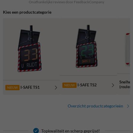
Onafhankelijke reviews door FeedbackCompany
Kies een productcategorie
Snelhei
I-SAFE TS2
NIEUW
(rouler
I-SAFE TS1
NIEUW
Overzicht productcategorieën
Topkwaliteit en scherp geprijsd!