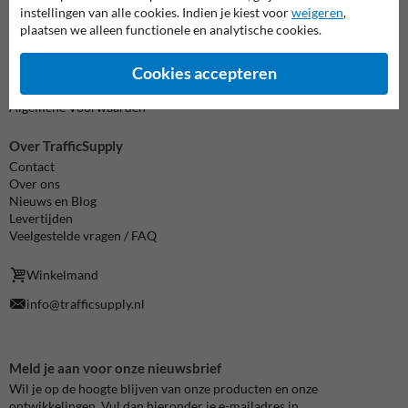
instellingen van alle cookies. Indien je kiest voor
weigeren
,
Informatie
plaatsen we alleen functionele en analytische cookies.
Product(en) retourneren
Cookie / Privacy
Cookies accepteren
Disclaimer
Sitemap
Algemene Voorwaarden
Over TrafficSupply
Contact
Over ons
Nieuws en Blog
Levertijden
Veelgestelde vragen / FAQ
Winkelmand
info@trafficsupply.nl
Meld je aan voor onze nieuwsbrief
Wil je op de hoogte blijven van onze producten en onze
ontwikkelingen. Vul dan hieronder je e-mailadres in.