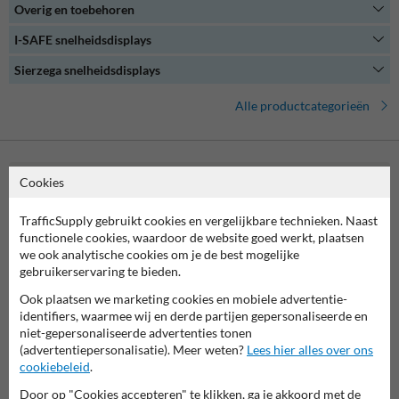
Overig en toebehoren
Onze snelheidsdisplays zijn gemakkelijk te bedienen en bieden een
uitgebreide set aan configuratie- en analysemogelijkheden. Of je nu
I-SAFE snelheidsdisplays
een verkeerskundige bent of gewoon geïnteresseerd bent in het
verkeersmanagement op jouw (bedrijven)terrein, een
Sierzega snelheidsdisplays
snelheidsdisplay biedt de oplossing.
Alle productcategorieën
Cookies
Neem contact met ons op
Wij zijn op werkdagen (van 8.00 tot 17.00) te bereiken op 038-
TrafficSupply gebruikt cookies en vergelijkbare technieken. Naast
7920070.
functionele cookies, waardoor de website goed werkt, plaatsen
Vragen? Stuur een e-mail naar
info@trafficsupply.nl
of vul het
we ook analytische cookies om je de best mogelijke
formulier in en we reageren zo spoedig mogelijk.
gebruikerservaring te bieden.
info@trafficsupply.nl
Ook plaatsen we marketing cookies en mobiele advertentie-
identifiers, waarmee wij en derde partijen gepersonaliseerde en
niet-gepersonaliseerde advertenties tonen
(advertentiepersonalisatie). Meer weten?
Lees hier alles over ons
Alle contactgegevens
cookiebeleid
.
Door op "Cookies accepteren" te klikken, ga je akkoord met de