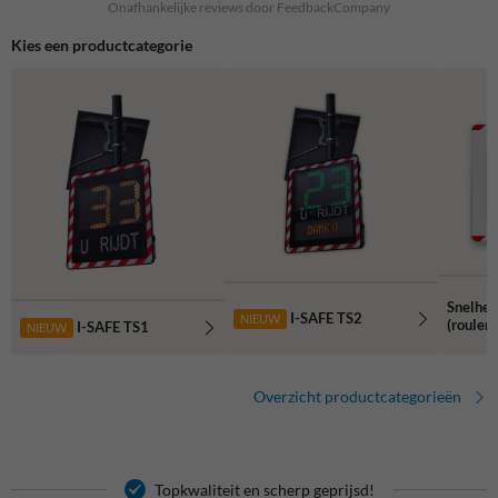
Onafhankelijke reviews door FeedbackCompany
Kies een productcategorie
Snelhei
I-SAFE TS2
NIEUW
(rouler
I-SAFE TS1
NIEUW
Overzicht productcategorieën
Topkwaliteit en scherp geprijsd!