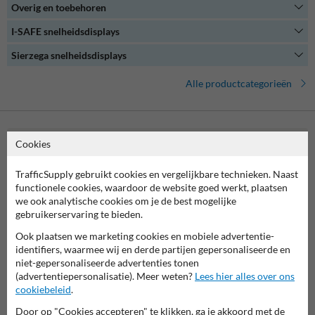
Overig en toebehoren
Onze snelheidsdisplays zijn gemakkelijk te bedienen en bieden een
uitgebreide set aan configuratie- en analysemogelijkheden. Of je nu
I-SAFE snelheidsdisplays
een verkeerskundige bent of gewoon geïnteresseerd bent in het
verkeersmanagement op jouw (bedrijven)terrein, een
Sierzega snelheidsdisplays
snelheidsdisplay biedt de oplossing.
Alle productcategorieën
Cookies
Neem contact met ons op
Wij zijn op werkdagen (van 8.00 tot 17.00) te bereiken op 038-
TrafficSupply gebruikt cookies en vergelijkbare technieken. Naast
7920070.
functionele cookies, waardoor de website goed werkt, plaatsen
Vragen? Stuur een e-mail naar
info@trafficsupply.nl
of vul het
we ook analytische cookies om je de best mogelijke
formulier in en we reageren zo spoedig mogelijk.
gebruikerservaring te bieden.
info@trafficsupply.nl
Ook plaatsen we marketing cookies en mobiele advertentie-
identifiers, waarmee wij en derde partijen gepersonaliseerde en
niet-gepersonaliseerde advertenties tonen
(advertentiepersonalisatie). Meer weten?
Lees hier alles over ons
Alle contactgegevens
cookiebeleid
.
Door op "Cookies accepteren" te klikken, ga je akkoord met de