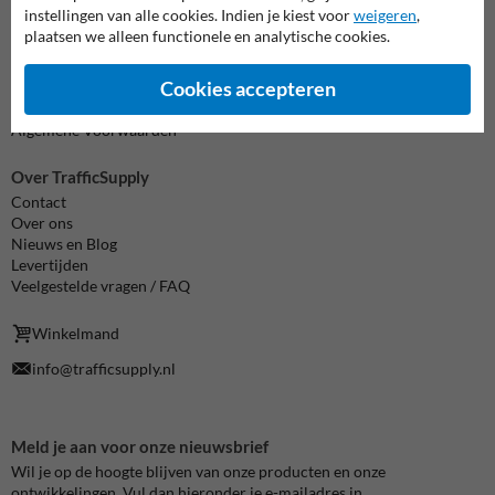
instellingen van alle cookies. Indien je kiest voor
weigeren
,
Informatie
plaatsen we alleen functionele en analytische cookies.
Product(en) retourneren
Cookie / Privacy
Cookies accepteren
Disclaimer
Sitemap
Algemene Voorwaarden
Over TrafficSupply
Contact
Over ons
Nieuws en Blog
Levertijden
Veelgestelde vragen / FAQ
Winkelmand
info@trafficsupply.nl
Meld je aan voor onze nieuwsbrief
Wil je op de hoogte blijven van onze producten en onze
ontwikkelingen. Vul dan hieronder je e-mailadres in.