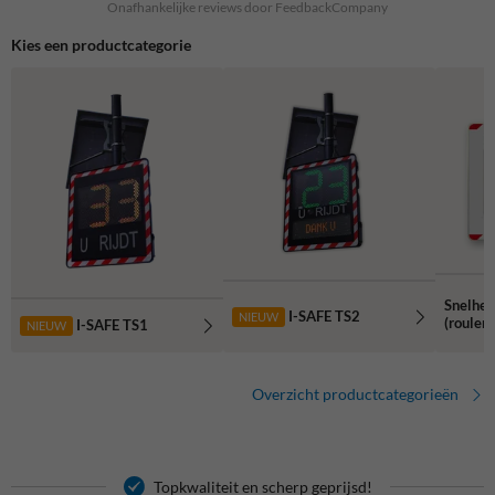
Onafhankelijke reviews door FeedbackCompany
Kies een productcategorie
Snelhei
I-SAFE TS2
NIEUW
(rouler
I-SAFE TS1
NIEUW
Overzicht productcategorieën
Topkwaliteit en scherp geprijsd!