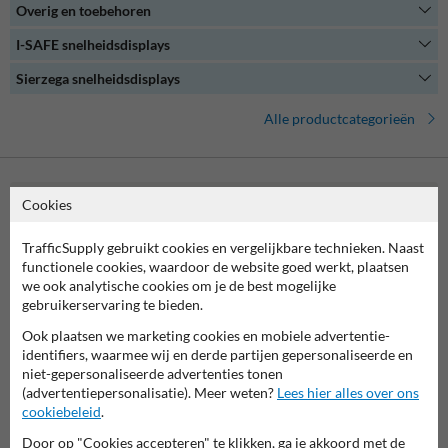
Overig en toebehoren
Onze snelheidsdisplays zijn gemakkelijk te bedienen en bieden een
uitgebreide set aan configuratie- en analysemogelijkheden. Of je nu
I-SAFE snelheidsdisplays
een verkeerskundige bent of gewoon geïnteresseerd bent in het
verkeersmanagement op jouw (bedrijven)terrein, een
Sierzega snelheidsdisplays
snelheidsdisplay biedt de oplossing.
Alle productcategorieën
Cookies
Neem contact met ons op
Wij zijn op werkdagen (van 8.00 tot 17.00) te bereiken op 038-
TrafficSupply gebruikt cookies en vergelijkbare technieken. Naast
7920070.
functionele cookies, waardoor de website goed werkt, plaatsen
Vragen? Stuur een e-mail naar
info@trafficsupply.nl
of vul het
we ook analytische cookies om je de best mogelijke
formulier in en we reageren zo spoedig mogelijk.
gebruikerservaring te bieden.
info@trafficsupply.nl
Ook plaatsen we marketing cookies en mobiele advertentie-
identifiers, waarmee wij en derde partijen gepersonaliseerde en
niet-gepersonaliseerde advertenties tonen
(advertentiepersonalisatie). Meer weten?
Lees hier alles over ons
Alle contactgegevens
cookiebeleid
.
Door op "Cookies accepteren" te klikken, ga je akkoord met de