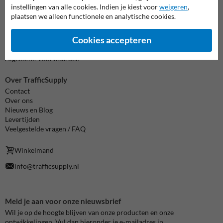
instellingen van alle cookies. Indien je kiest voor
weigeren
,
Informatie
plaatsen we alleen functionele en analytische cookies.
Product(en) retourneren
Cookie / Privacy
Cookies accepteren
Disclaimer
Sitemap
Algemene Voorwaarden
Over TrafficSupply
Contact
Over ons
Nieuws en Blog
Levertijden
Veelgestelde vragen / FAQ
Winkelmand
info@trafficsupply.nl
Meld je aan voor onze nieuwsbrief
Wil je op de hoogte blijven van onze producten en onze
ontwikkelingen. Vul dan hieronder je e-mailadres in.