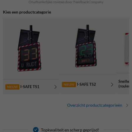
Onafhankelijke reviews door FeedbackCompany
Kies een productcategorie
Snelhei
I-SAFE TS2
NIEUW
(rouler
I-SAFE TS1
NIEUW
Overzicht productcategorieën
Topkwaliteit en scherp geprijsd!