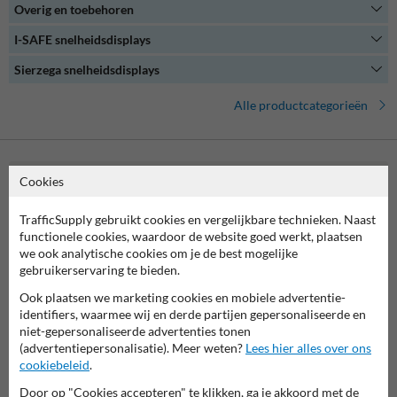
Overig en toebehoren
Onze snelheidsdisplays zijn gemakkelijk te bedienen en bieden een
uitgebreide set aan configuratie- en analysemogelijkheden. Of je nu
I-SAFE snelheidsdisplays
een verkeerskundige bent of gewoon geïnteresseerd bent in het
verkeersmanagement op jouw (bedrijven)terrein, een
Sierzega snelheidsdisplays
snelheidsdisplay biedt de oplossing.
Alle productcategorieën
Cookies
Neem contact met ons op
Wij zijn op werkdagen (van 8.00 tot 17.00) te bereiken op 038-
TrafficSupply gebruikt cookies en vergelijkbare technieken. Naast
7920070.
functionele cookies, waardoor de website goed werkt, plaatsen
Vragen? Stuur een e-mail naar
info@trafficsupply.nl
of vul het
we ook analytische cookies om je de best mogelijke
formulier in en we reageren zo spoedig mogelijk.
gebruikerservaring te bieden.
info@trafficsupply.nl
Ook plaatsen we marketing cookies en mobiele advertentie-
identifiers, waarmee wij en derde partijen gepersonaliseerde en
niet-gepersonaliseerde advertenties tonen
(advertentiepersonalisatie). Meer weten?
Lees hier alles over ons
Alle contactgegevens
cookiebeleid
.
Door op "Cookies accepteren" te klikken, ga je akkoord met de