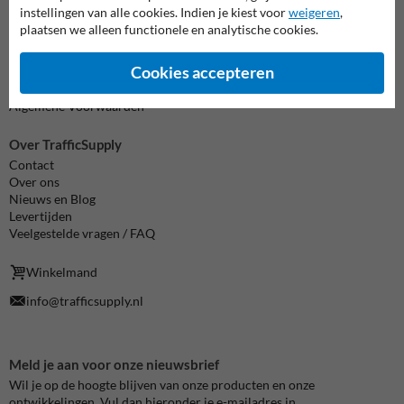
instellingen van alle cookies. Indien je kiest voor
weigeren
,
Informatie
plaatsen we alleen functionele en analytische cookies.
Product(en) retourneren
Cookie / Privacy
Cookies accepteren
Disclaimer
Sitemap
Algemene Voorwaarden
Over TrafficSupply
Contact
Over ons
Nieuws en Blog
Levertijden
Veelgestelde vragen / FAQ
Winkelmand
info@trafficsupply.nl
Meld je aan voor onze nieuwsbrief
Wil je op de hoogte blijven van onze producten en onze
ontwikkelingen. Vul dan hieronder je e-mailadres in.