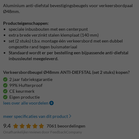
Aluminium anti-diefstal bevestigingsbeugels voor verkeersbordpaal
Ø48mm.
Producteigenschappen:
speciale inbusbouten met een centerpunt
extra brede verzinkt stalen klemplaat (140 mm)
set (2 stuks) t.b.v. montage één verkeersbord met een dubbel
omgezette rand tegen buismateriaal
Standaard wordt er per bestelling een bijpassende anti-diefstal
inbussleutel meegeleverd.
Verkeersbordbeugel Ø48mm ANTI-DIEFSTAL (set 2 stuks) kopen?
2 jaar fabrieksgarantie
99% Hufterproof
CE keurmerk
Eigen productie
lees over alle voordelen
meer specificaties van dit product
9.4
7061 beoordelingen
Onafhankelijke reviews door FeedbackCompany