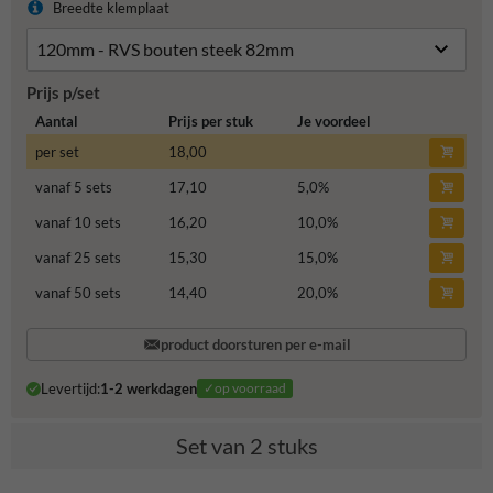
Breedte klemplaat
Prijs p/set
Aantal
Prijs per stuk
Je voordeel
per set
18,00
vanaf 5 sets
17,10
5,0
%
vanaf 10 sets
16,20
10,0
%
vanaf 25 sets
15,30
15,0
%
vanaf 50 sets
14,40
20,0
%
product doorsturen per e-mail
Levertijd:
1-2 werkdagen
✓op voorraad
Set van 2 stuks