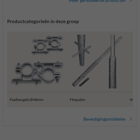
Meer gerelateerde producten
Productcategorieën in deze groep
Paalbeugels Ø48mm
Flespalen
Verkee
Bevestigingsmiddelen