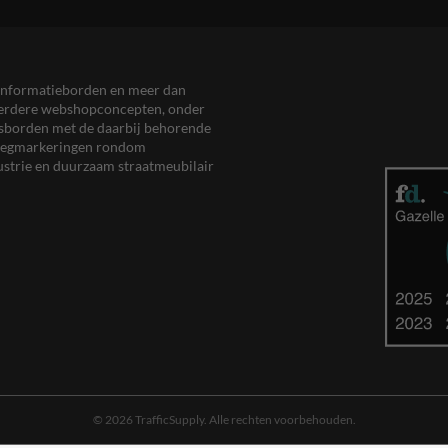
en informatieborden en meer dan
meerdere webshopconcepten, onder
eersborden met de daarbij behorende
, wegmarkeringen rondom
ustrie en duurzaam straatmeubilair
© 2026 TrafficSupply. Alle rechten voorbehouden.