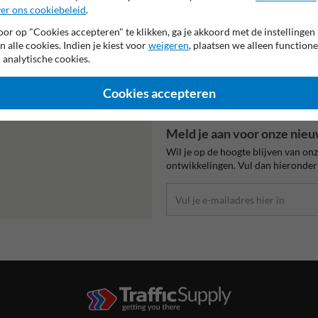
er ons cookiebeleid
.
Informatie
or op "Cookies accepteren" te klikken, ga je akkoord met de instellingen
alist Igor!
n alle cookies. Indien je kiest voor
weigeren
, plaatsen we alleen functione
Product(en) retourneren
 analytische cookies.
Cookie / Privacy
oor al je vragen over onze
Disclaimer
Sitemap
Cookies accepteren
Algemene Voorwaarden
Meld je aan voor onze nieu
Wil je op de hoogte blijven van on
ontwikkelingen. Vul dan hieronder 