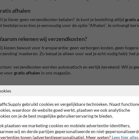
ratis afhalen
l je liever geen verzendkosten betalen? Je kunt je bestelling altijd
gratis 
t bestelproces kies je eenvoudig voor de optie “Afhalen”. Je ontvangt beric
aarom rekenen wij verzendkosten?
j kiezen bewust voor transparantie: geen verborgen kosten, geen hogere 
rzending’ maskeren. Zo betaal je alleen voor wat je echt nodig hebt: het 
rtom: verzendkosten worden automatisch en eerlijk berekend. Wil je ge
an voor
gratis afhalen
in ons magazijn.
naar overzicht
ookies
afficSupply gebruikt cookies en vergelijkbare technieken. Naast function
okies, waardoor de website goed werkt, plaatsen we ook analytische
okies om je de best mogelijke gebruikerservaring te bieden.
Beta
k plaatsen we marketing cookies en mobiele advertentie-identifiers,
is m
armee wij en derde partijen gepersonaliseerde en niet-gepersonaliseerd
vertenties tonen (advertentiepersonalisatie). Meer weten?
Lees hier alles