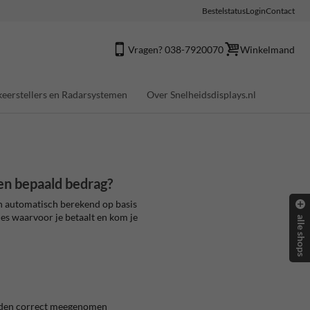
Bestelstatus
Login
Contact
Vragen? 038-7920070
Winkelmand
eerstellers en Radarsystemen
Over Snelheidsdisplays.nl
een bepaald bedrag?
n automatisch berekend op basis
ies waarvoor je betaalt en kom je
alle shops
orden correct meegenomen