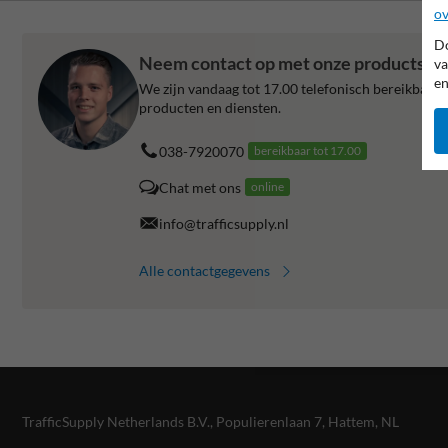
ov
Do
Neem contact op met onze productspeci
va
en
We zijn vandaag tot 17.00 telefonisch bereikbaar v
producten en diensten.
038-7920070
bereikbaar tot 17.00
Chat met ons
online
info@trafficsupply.nl
Alle contactgegevens
TrafficSupply Netherlands B.V.,
Populierenlaan 7
,
Hattem, NL