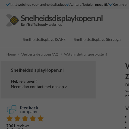
Nr. 1 webshop voor snelheidsdisplays
Achteraf betalen mogelijk*
Korting bij
Snelheidsdisplays ISAFE
Snelheidsdisplays Sierzega
Home
Veelgestelde vragen FAQ
Wat zijn de transportkosten?
W
SnelheidsdisplayKopen.nl
Z
Heb je vragen?
Bi
Neem dan contact met ons op >
va
no
V
7061
reviews