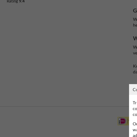
Rating
9.4
G
Wi
he
W
Wi
ve
Ko
d
C
Tr
co
co
Oo
wa
ad