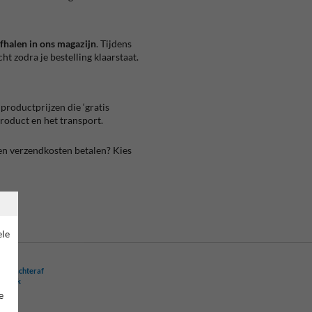
afhalen in ons magazijn
. Tijdens
ht zodra je bestelling klaarstaat.
productprijzen die ‘gratis
product en het transport.
en verzendkosten betalen? Kies
ele
ling achteraf
ogelijk
e