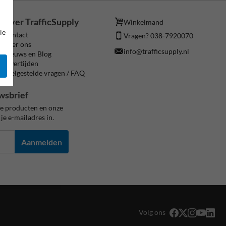
Over TrafficSupply
Winkelmand
le
Contact
Vragen? 038-7920070
Over ons
info@trafficsupply.nl
Nieuws en Blog
Levertijden
Veelgestelde vragen / FAQ
wsbrief
ze producten en onze
je e-mailadres in.
Aanmelden
Volg ons