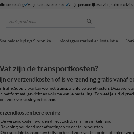
 directe betaling
Hoge klanttevredenheid
Altijd persoonlijke service, hulp en advies
zoek product...
Snelheidsdisplays Sipronika
Montagemateriaal en installatie
Verk
at zijn de transportkosten?
ijn er verzendkosten of is verzending gratis vanaf 
j TrafficSupply werken we met
transparante verzendkosten
. Deze worde
n het formaat, gewicht en volume van je bestelling. Zo weet je altijd prec
oit voor verrassingen te staan.
erzendkosten berekening
De verzendkosten worden direct zichtbaar in je winkelmand
Rekening houdend met afmetingen en aantal producten
Ook speciale transporten (bijvoorbeeld voor grote borden of palen) w