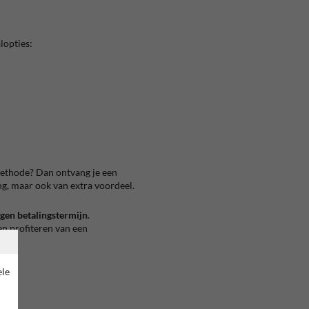
lopties:
methode? Dan ontvang je een
ring, maar ook van extra voordeel.
gen betalingstermijn
.
en profiteren van een
ele