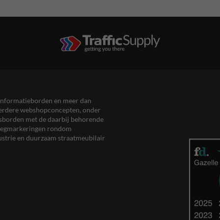
en informatieborden en meer dan
meerdere webshopconcepten, onder
eersborden met de daarbij behorende
, wegmarkeringen rondom
ustrie en duurzaam straatmeubilair