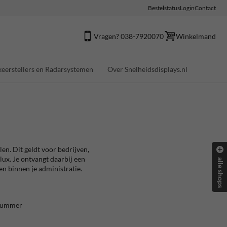
Bestelstatus
Login
Contact
Vragen? 038-7920070
Winkelmand
eerstellers en Radarsystemen
Over Snelheidsdisplays.nl
en. Dit geldt voor bedrijven,
lux. Je ontvangt daarbij een
alle shops
en binnen je administratie.
-nummer