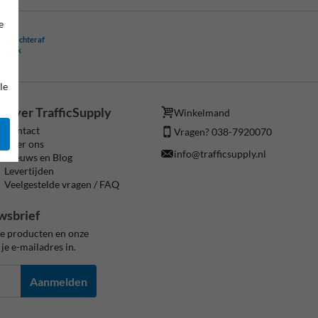
e
ling achteraf
ogelijk
le
Over TrafficSupply
Winkelmand
Contact
Vragen? 038-7920070
Over ons
info@trafficsupply.nl
Nieuws en Blog
Levertijden
Veelgestelde vragen / FAQ
wsbrief
ze producten en onze
je e-mailadres in.
Aanmelden