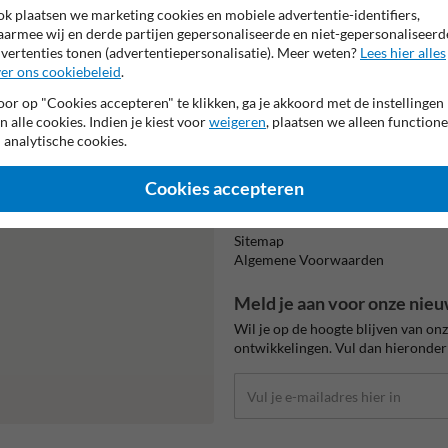
k plaatsen we marketing cookies en mobiele advertentie-identifiers,
armee wij en derde partijen gepersonaliseerde en niet-gepersonaliseerd
vertenties tonen (advertentiepersonalisatie). Meer weten?
Lees hier alles
Beta
er ons cookiebeleid
.
is m
or op "Cookies accepteren" te klikken, ga je akkoord met de instellingen
n alle cookies. Indien je kiest voor
weigeren
, plaatsen we alleen functione
 analytische cookies.
Informatie
alist Igor!
Product(en) retourneren
Cookies accepteren
Cookie / Privacy
oor al je vragen over onze
Disclaimer
Sitemap
Algemene Voorwaarden
Meld je aan voor onze nieu
Wil je op de hoogte blijven van on
ontwikkelingen. Vul dan hieronder 