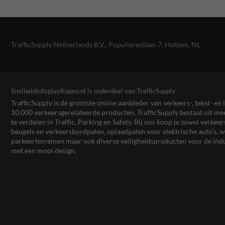
TrafficSupply Netherlands B.V.,
Populierenlaan 7
,
Hattem, NL
SnelheidsdisplayKopen.nl is onderdeel van TrafficSupply
TrafficSupply is dé grootste online aanbieder van verkeers-, tekst- 
10.000 verkeersgerelateerde producten. TrafficSupply bestaat uit 
te verdelen in Traffic, Parking en Safety. Bij ons koop je zowel verk
beugels en verkeersbordpalen, oplaadpalen voor elektrische auto’s
parkeerterreinen maar ook diverse veiligheidsproducten voor de ind
met een mooi design.