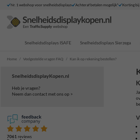
Nr. 1 webshop voor snelheidsdisplays
Achteraf betalen mogelijk*
Korting bij
Snelheidsdisplays ISAFE
Snelheidsdisplays Sierzega
Home
Veelgestelde vragen FAQ
Kan ik op rekening bestellen?
K
SnelheidsdisplayKopen.nl
K
Heb je vragen?
Ja
Neem dan contact met ons op >
ov
be
V
7061
reviews