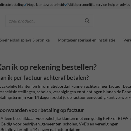
 directe betaling
Hoge klanttevredenheid
Altijd persoonlijke service, hulp en advies
zoek product...
Snelheidsdisplays Sipronika
Montagemateriaal en installatie
Verk
an ik op rekening bestellen?
an ik per factuur achteraf betalen?
, zakelijke klanten bij Informatiebord.nl kunnen
achteraf per factuur
betal
erheidsinstellingen, scholen, verenigingen en stichtingen binnen de Bene
talingstermijn van
14 dagen
, zodat je de factuur eenvoudig kunt verwerk
oorwaarden voor betaling op factuur
Alleen beschikbaar voor zakelijke klanten met een geldig KvK- of BTW
Geldig voor bedrijven, gemeenten, scholen, VvE’s en verenigingen
Betalingstermijn: 14 dagen na factuurdatum