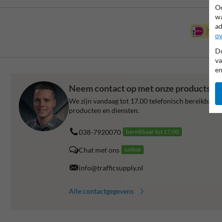
Oo
wa
ad
ov
Do
va
en
Neem contact op met onze productspeci
We zijn vandaag tot 17.00 telefonisch bereikbaar v
producten en diensten.
038-7920070
bereikbaar tot 17.00
Chat met ons
online
info@trafficsupply.nl
Alle contactgegevens