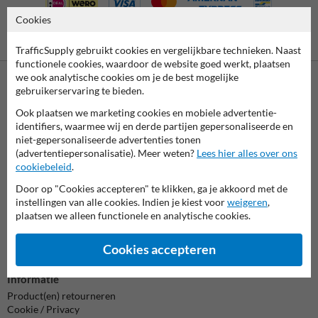
Cookies
Betaling achteraf
is mogelijk
TrafficSupply gebruikt cookies en vergelijkbare technieken. Naast
functionele cookies, waardoor de website goed werkt, plaatsen
we ook analytische cookies om je de best mogelijke
gebruikerservaring te bieden.
Neem contact met ons op
Ook plaatsen we marketing cookies en mobiele advertentie-
Wij zijn op werkdagen (van 8.00 tot 17.00) te bereiken op 038-
identifiers, waarmee wij en derde partijen gepersonaliseerde en
7920070.
niet-gepersonaliseerde advertenties tonen
Vragen? Stuur een e-mail naar
info@trafficsupply.nl
of vul het
(advertentiepersonalisatie). Meer weten?
Lees hier alles over ons
formulier in en we reageren zo spoedig mogelijk.
cookiebeleid
.
info@trafficsupply.nl
Door op "Cookies accepteren" te klikken, ga je akkoord met de
instellingen van alle cookies. Indien je kiest voor
weigeren
,
plaatsen we alleen functionele en analytische cookies.
Alle contactgegevens
Cookies accepteren
Informatie
Product(en) retourneren
Cookie / Privacy