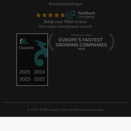
Klantbeoordelingen
Bekijk onze
7062
reviews
Ontvanger prestigieuze awards
© 2026 TrafficSupply. Alle rechten voorbehouden.