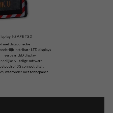
isplay I-SAFE TS2
d met datacollectie
nderlijk instelbare LED displays
mmeerbaar LED display
ndelijke NL-talige software
etooth of 3G connectiviteit
ies, waaronder met zonnepaneel