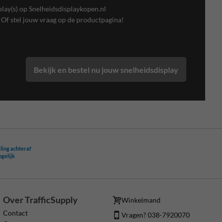
play(s) op Snelheidsdisplaykopen.nl
. Of stel jouw vraag op de productpagina!
Bekijk en bestel nu jouw snelheidsdisplay
ling achteraf
ogelijk
Over TrafficSupply
Winkelmand
Contact
Vragen? 038-7920070