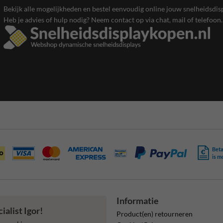
Bekijk alle mogelijkheden en bestel eenvoudig online jouw snelheidsdis
Heb je advies of hulp nodig? Neem contact op via chat, mail of telefoon
Beta
is m
Informatie
alist Igor!
Product(en) retourneren