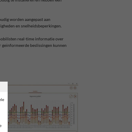
oudig worden aangepast aan
igheden en snelheidsbeperkingen.
obilisten real-time informatie over
er geïnformeerde beslissingen kunnen
ele
e