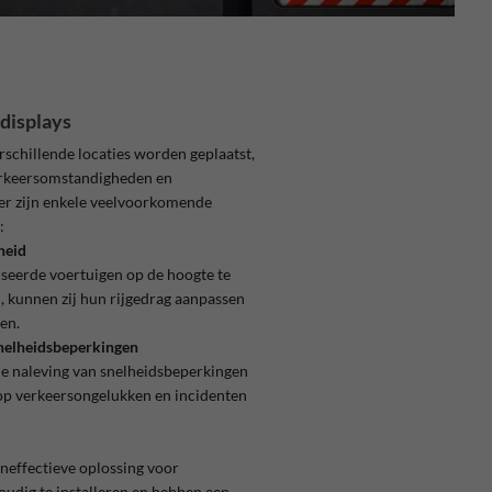
displays
rschillende locaties worden geplaatst,
verkeersomstandigheden en
er zijn enkele veelvoorkomende
:
heid
seerde voertuigen op de hoogte te
d, kunnen zij hun rijgedrag aanpassen
en.
snelheidsbeperkingen
e naleving van snelheidsbeperkingen
op verkeersongelukken en incidenten
eneffectieve oplossing voor
voudig te installeren en hebben een