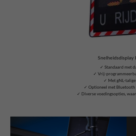
Snelheidsdisplay
✓ Standaard met da
✓ Vrij-programmeerba
✓ Met gNL-talige
✓ Optioneel met Bluetooth 
✓ Diverse voedingsopties, waa