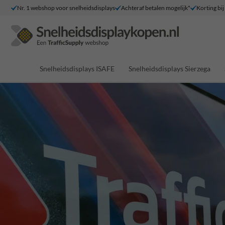
Nr. 1 webshop voor snelheidsdisplays
Achteraf betalen mogelijk*
Korting bij
Snelheidsdisplays ISAFE
Snelheidsdisplays Sierzega