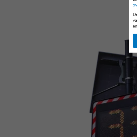
ov
Do
va
en