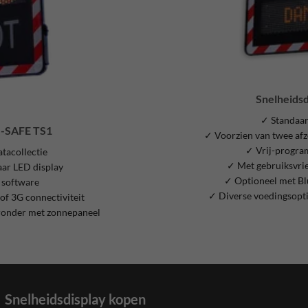
Snelheidsd
✓ Standaar
 I-SAFE TS1
✓ Voorzien van twee afzo
✓ Vrij-progra
tacollectie
✓ Met gebruiksvrie
ar LED display
✓ Optioneel met Blu
 software
✓ Diverse voedingsopt
of 3G connectiviteit
ronder met zonnepaneel
Snelheidsdisplay kopen