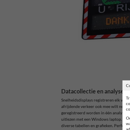
C
Datacollectie en analyses
Tr
Snelheidsdisplays registreren elk voer
co
afrijdende verkeer ook mee wilt nemen
co
geregistreerd worden in één analyse. 
Oo
uitlezen met een Windows laptop. Met 
wa
diverse tabellen en grafieken. Perfect 
ad