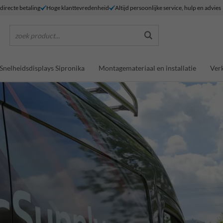
 directe betaling
Hoge klanttevredenheid
Altijd persoonlijke service, hulp en advies
zoek product...
Snelheidsdisplays Sipronika
Montagemateriaal en installatie
Verk