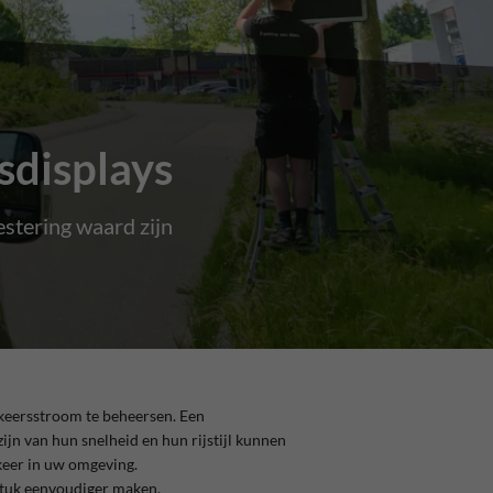
sdisplays
stering waard zijn
rkeersstroom te beheersen. Een
ijn van hun snelheid en hun rijstijl kunnen
keer in uw omgeving.
stuk eenvoudiger maken.