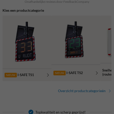
Onafhankelijke reviews door FeedbackCompany
Kies een productcategorie
Snelhei
I-SAFE TS2
NIEUW
(rouler
I-SAFE TS1
NIEUW
Overzicht productcategorieën
Topkwaliteit en scherp geprijsd!