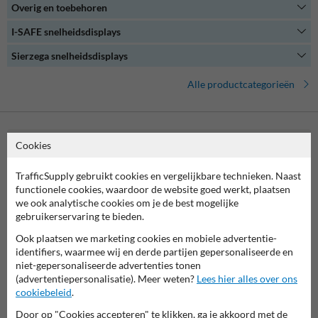
Overig en toebehoren
Onze snelheidsdisplays zijn gemakkelijk te bedienen en bieden een
uitgebreide set aan configuratie- en analysemogelijkheden. Of je nu
I-SAFE snelheidsdisplays
een verkeerskundige bent of gewoon geïnteresseerd bent in het
verkeersmanagement op jouw (bedrijven)terrein, een
Sierzega snelheidsdisplays
snelheidsdisplay biedt de oplossing.
Alle productcategorieën
Cookies
Neem contact met ons op
Wij zijn op werkdagen (van 8.00 tot 17.00) te bereiken op 038-
TrafficSupply gebruikt cookies en vergelijkbare technieken. Naast
7920070.
functionele cookies, waardoor de website goed werkt, plaatsen
Vragen? Stuur een e-mail naar
info@trafficsupply.nl
of vul het
we ook analytische cookies om je de best mogelijke
formulier in en we reageren zo spoedig mogelijk.
gebruikerservaring te bieden.
info@trafficsupply.nl
Ook plaatsen we marketing cookies en mobiele advertentie-
identifiers, waarmee wij en derde partijen gepersonaliseerde en
niet-gepersonaliseerde advertenties tonen
(advertentiepersonalisatie). Meer weten?
Lees hier alles over ons
Alle contactgegevens
cookiebeleid
.
Door op "Cookies accepteren" te klikken, ga je akkoord met de