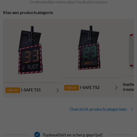
Onafhankelijke reviews door FeedbackCompany
Kies een productcategorie
Snelhei
I-SAFE TS2
NIEUW
(rouler
I-SAFE TS1
NIEUW
Overzicht productcategorieën
Topkwaliteit en scherp geprijsd!