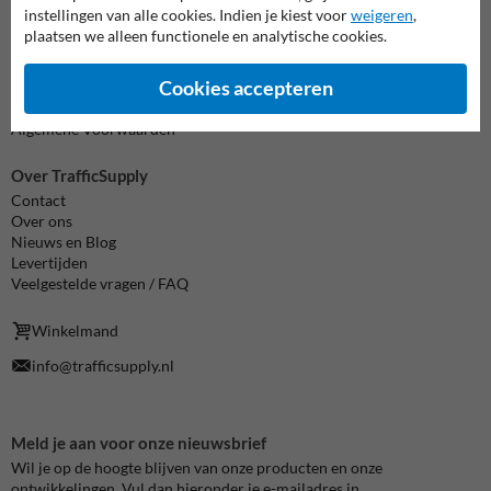
instellingen van alle cookies. Indien je kiest voor
weigeren
,
Informatie
plaatsen we alleen functionele en analytische cookies.
Product(en) retourneren
Cookie / Privacy
Cookies accepteren
Disclaimer
Sitemap
Algemene Voorwaarden
Over TrafficSupply
Contact
Over ons
Nieuws en Blog
Levertijden
Veelgestelde vragen / FAQ
Winkelmand
info@trafficsupply.nl
Meld je aan voor onze nieuwsbrief
Wil je op de hoogte blijven van onze producten en onze
ontwikkelingen. Vul dan hieronder je e-mailadres in.