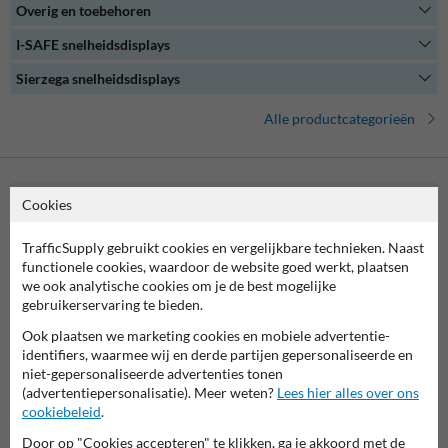
Overig en toebehoren
Onze snelheidsdisplays zijn gemakkelijk te bedienen en bieden een
uitgebreide set aan configuratie- en analysemogelijkheden. Of je nu
I-SAFE snelheidsdisplays
een verkeerskundige bent of gewoon geïnteresseerd bent in het
verkeersmanagement op jouw (bedrijven)terrein, een
Sierzega snelheidsdisplays
snelheidsdisplay biedt de oplossing.
Alle productcategorieën
Cookies
Neem contact met ons op
Wij zijn op werkdagen (van 8.00 tot 17.00) te bereiken op 038-
TrafficSupply gebruikt cookies en vergelijkbare technieken. Naast
7920070.
functionele cookies, waardoor de website goed werkt, plaatsen
Vragen? Stuur een e-mail naar
info@trafficsupply.nl
of vul het
we ook analytische cookies om je de best mogelijke
formulier in en we reageren zo spoedig mogelijk.
gebruikerservaring te bieden.
info@trafficsupply.nl
Ook plaatsen we marketing cookies en mobiele advertentie-
identifiers, waarmee wij en derde partijen gepersonaliseerde en
niet-gepersonaliseerde advertenties tonen
(advertentiepersonalisatie). Meer weten?
Lees hier alles over ons
Alle contactgegevens
cookiebeleid
.
Door op "Cookies accepteren" te klikken, ga je akkoord met de